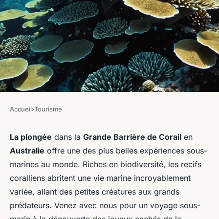
Accueil
›
Tourisme
TOURISME
Où trouver les meilleures
La plongée
dans la
Grande Barrière de Corail
en
Australie
offre une des plus belles expériences sous-
expériences de plongée dans
marines au monde. Riches en biodiversité, les recifs
la Grande Barrière de Corail
coralliens abritent une vie marine incroyablement
en Australie ?
variée, allant des petites créatures aux grands
prédateurs. Venez avec nous pour un voyage sous-
Inès
•
12 juillet 2024
•
6 min de lecture