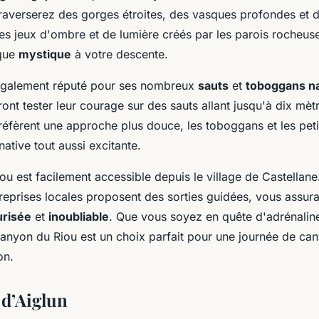
traverserez des gorges étroites, des vasques profondes et
es jeux d'ombre et de lumière créés par les parois rocheus
que
mystique
à votre descente.
également réputé pour ses nombreux
sauts
et
toboggans na
ont tester leur courage sur des sauts allant jusqu'à dix mèt
réfèrent une approche plus douce, les toboggans et les peti
native tout aussi excitante.
u est facilement accessible depuis le village de Castellane
eprises locales proposent des sorties guidées, vous assur
urisée
et
inoubliable
. Que vous soyez en quête d'adrénalin
canyon du Riou est un choix parfait pour une journée de ca
on.
d’Aiglun