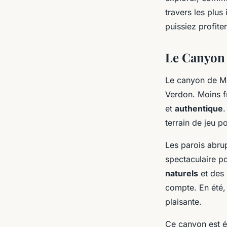
Verdon, France?
travers les plu
puissiez profite
Inès
•
12 juillet 2024
•
6 min de lecture
Le Canyon
Le canyon de Ma
Verdon. Moins f
et
authentique
.
terrain de jeu p
Les parois abru
spectaculaire p
naturels
et des
compte. En été, 
plaisante.
Ce canyon est 