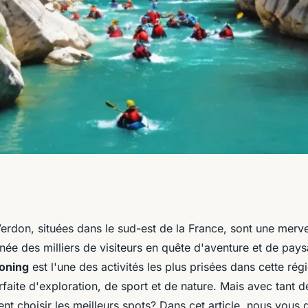
eurs spots pour
rdon, situées dans le sud-est de la France, sont une mervei
née des milliers de visiteurs en quête d'aventure et de pay
dans les gorges du
oning
est l'une des activités les plus prisées dans cette rég
aite d'exploration, de sport et de nature. Mais avec tant de
t choisir les meilleurs spots? Dans cet article, nous vous 