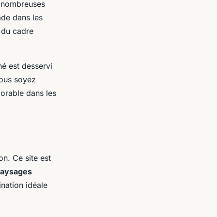
s nombreuses
ade dans les
t du cadre
né est desservi
vous soyez
orable dans les
n. Ce site est
aysages
ination idéale