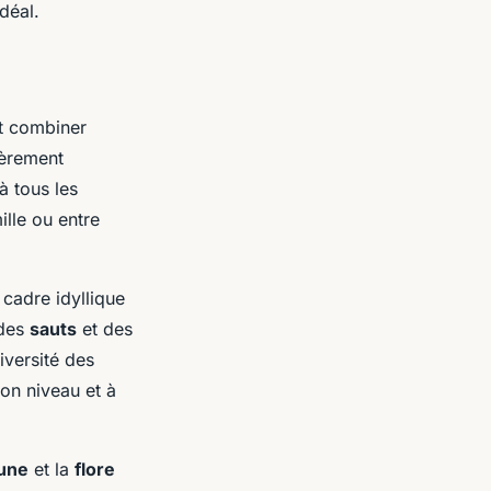
déal.
nt combiner
ièrement
à tous les
ille ou entre
cadre idyllique
 des
sauts
et des
iversité des
on niveau et à
une
et la
flore