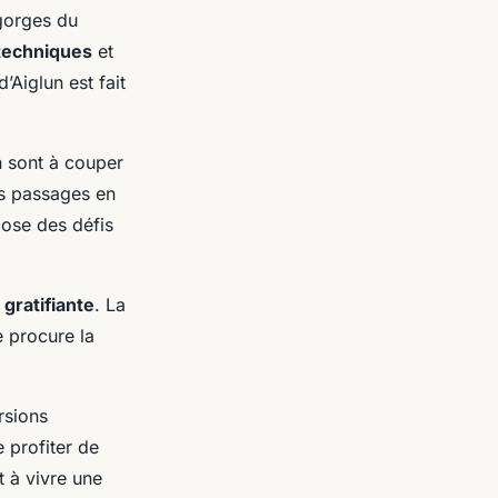
orges du
techniques
et
’Aiglun est fait
 sont à couper
es passages en
ose des défis
t
gratifiante
. La
 procure la
rsions
 profiter de
t à vivre une