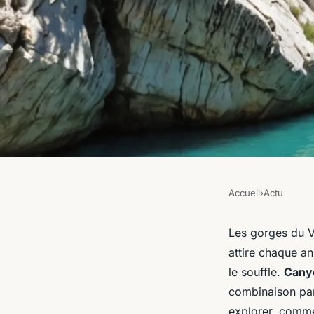
Accueil
›
Actu
ACTU
Quels sont les meill
Les gorges du Ve
attire chaque an
faire du canyoning 
le souffle.
Cany
combinaison parf
explorer, commen