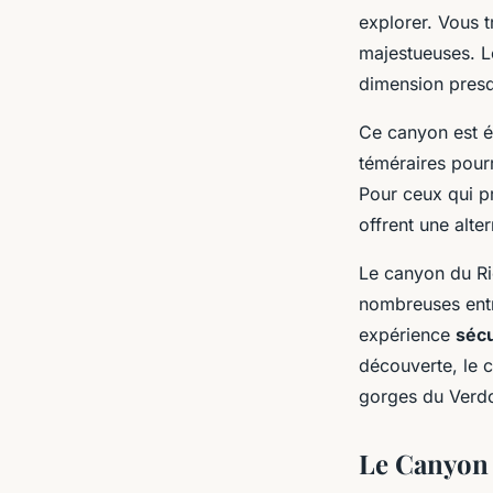
explorer. Vous 
majestueuses. L
dimension pres
Ce canyon est 
téméraires pourr
Pour ceux qui p
offrent une alter
Le canyon du Rio
nombreuses entr
expérience
séc
découverte, le 
gorges du Verd
Le Canyon 