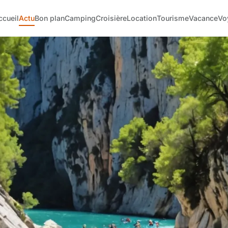
ccueil
Actu
Bon plan
Camping
Croisière
Location
Tourisme
Vacance
Vo