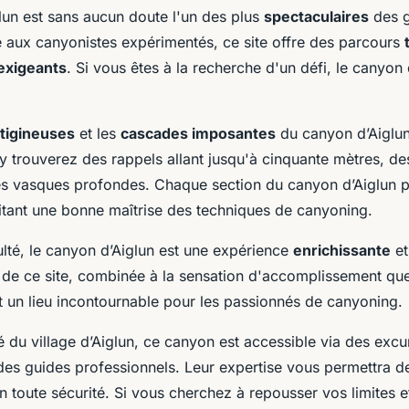
lun est sans aucun doute l'un des plus
spectaculaires
des g
 aux canyonistes expérimentés, ce site offre des parcours
exigeants
. Si vous êtes à la recherche d'un défi, le canyon d
rtigineuses
et les
cascades imposantes
du canyon d’Aiglun
 y trouverez des rappels allant jusqu'à cinquante mètres, d
es vasques profondes. Chaque section du canyon d’Aiglun p
itant une bonne maîtrise des techniques de canyoning.
ulté, le canyon d’Aiglun est une expérience
enrichissante
e
de ce site, combinée à la sensation d'accomplissement que
t un lieu incontournable pour les passionnés de canyoning.
é du village d’Aiglun, ce canyon est accessible via des excu
des guides professionnels. Leur expertise vous permettra de
n toute sécurité. Si vous cherchez à repousser vos limites e