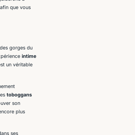
 afin que vous
 des gorges du
expérience
intime
t un véritable
nnement
des
toboggans
ouver son
encore plus
dans ses