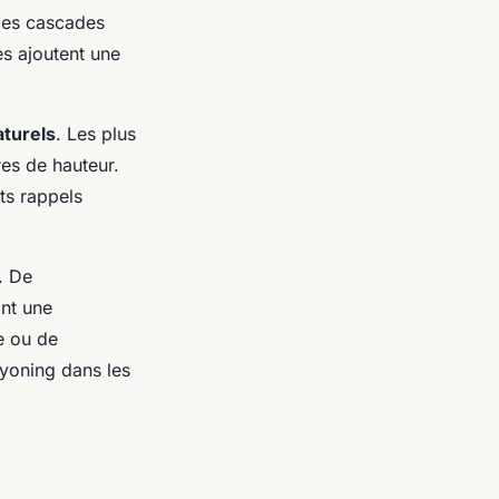
 des cascades
es ajoutent une
turels
. Les plus
res de hauteur.
ts rappels
. De
ant une
e ou de
nyoning dans les