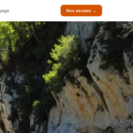
yage
Nos escales →