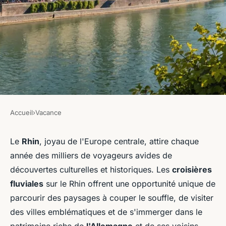
Accueil
›
Vacance
VACANCE
Quels sont les meilleurs
Le
Rhin
, joyau de l'Europe centrale, attire chaque
année des milliers de voyageurs avides de
itinéraires pour une croisière
découvertes culturelles et historiques. Les
croisières
sur le Rhin, Allemagne?
fluviales
sur le Rhin offrent une opportunité unique de
parcourir des paysages à couper le souffle, de visiter
Inès
•
12 juillet 2024
•
6 min de lecture
des villes emblématiques et de s'immerger dans le