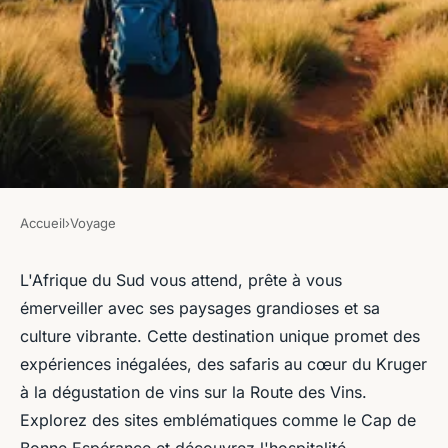
Accueil
›
Voyage
VOYAGE
Vivez l'aventure unique d'un
L'Afrique du Sud vous attend, prête à vous
émerveiller avec ses paysages grandioses et sa
voyage en Afrique du sud
culture vibrante. Cette destination unique promet des
expériences inégalées, des safaris au cœur du Kruger
Inès
•
1 février 2025
•
4 min de lecture
à la dégustation de vins sur la Route des Vins.
Explorez des sites emblématiques comme le Cap de