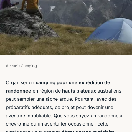
Accueil
›
Camping
CAMPING
Comment organiser un
Organiser un
camping pour une expédition de
randonnée
en région de
hauts plateaux
australiens
camping pour une expédition
peut sembler une tâche ardue. Pourtant, avec des
de randonnée en région de
préparatifs adéquats, ce projet peut devenir une
hauts plateaux australiens?
aventure inoubliable. Que vous soyez un randonneur
chevronné ou un aventurier occasionnel, cette
Inès
•
12 juillet 2024
•
5 min de lecture