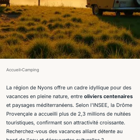
Accueil
›
Camping
CAMPING
Profitez d'une expérience
La région de Nyons offre un cadre idyllique pour des
vacances en pleine nature, entre
oliviers centenaires
unique au camping près de
et paysages méditerranéens. Selon l'INSEE, la Drôme
Nyons
Provençale a accueilli plus de 2,3 millions de nuitées
touristiques, confirmant son attractivité croissante.
Inès
•
20 janvier 2026
•
7 min de lecture
Recherchez-vous des vacances alliant détente au